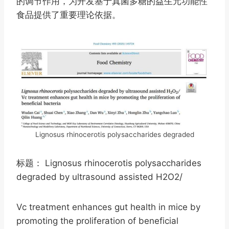
的调节作用，为开发基于真菌多糖的益生元功能性
食品提供了重要理论依据。
Lignosus rhinocerotis polysaccharides degraded
标题： Lignosus rhinocerotis polysaccharides
degraded by ultrasound assisted H2O2/
Vc treatment enhances gut health in mice by
promoting the proliferation of beneficial