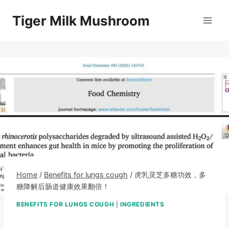
Skip
Tiger Milk Mushroom
to
content
Home
/
Benefits for lungs cough
/
虎乳灵芝多糖功效，多
糖降解后肠道健康效果翻倍！
BENEFITS FOR LUNGS COUGH
|
INGREDIENTS