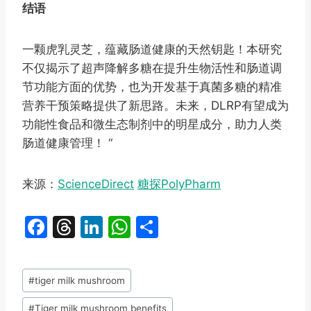
结语
一颗虎乳灵芝，蕴藏肠道健康的天然钥匙！本研究
不仅揭示了超声降解多糖在提升生物活性和肠道调
节功能方面的优势，也为开发基于真菌多糖的精准
营养干预策略提供了新思路。未来，DLRP有望成为
功能性食品和微生态制剂中的明星成分，助力人类
肠道健康管理！ “
来源：
ScienceDirect
糖探PolyPharm
F
T
Li
W
S
a
hr
n
h
h
c
e
k
at
ar
Post
#
tiger milk mushroom
e
a
e
s
e
Tags:
#
Tiger milk mushroom benefits