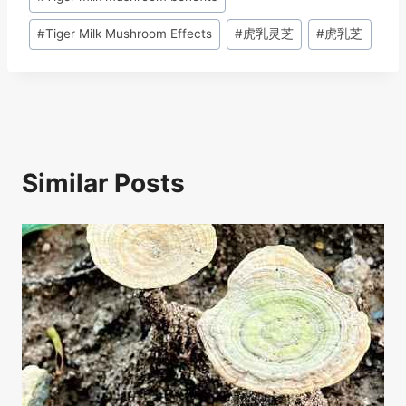
b
d
dI
A
o
s
n
p
#
Tiger Milk Mushroom Effects
#
虎乳灵芝
#
虎乳芝
o
p
k
Similar Posts